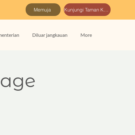
Memuja
Kunjungi Taman Kami
enterian
Diluar jangkauan
More
uage