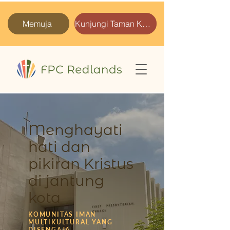
Memuja
Kunjungi Taman Kami
Menghayati
hati dan
pikiran Kristus
di jantung
kota
KOMUNITAS IMAN
MULTIKULTURAL YANG
DISENGAJA