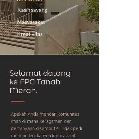
Kasih sayang
Masyarakat
Kreativitas
Selamat datang
ke FPC Tanah
Merah.
Apakah Anda mencari komunitas
iman di mana keragaman dan
pertanyaan disambut? Tidak perlu
mencari lagi karena kami adalah