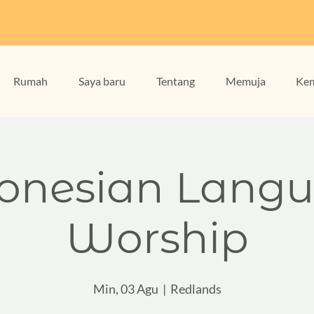
Rumah
Saya baru
Tentang
Memuja
Kem
onesian Lang
Worship
Min, 03 Agu
  |  
Redlands