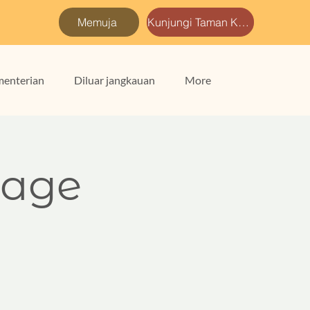
Memuja
Kunjungi Taman Kami
enterian
Diluar jangkauan
More
uage