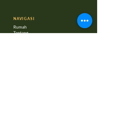
NAVIGASI
Rumah
Tentang
Saya baru
Memuja
Kementerian
Diluar jangkauan
Menghubung
Memberi
HUBUNGI KAMI
100 Cajon st
Tanah Merah, California 92373
(909) 793-2839
MEDIA SOSIAL