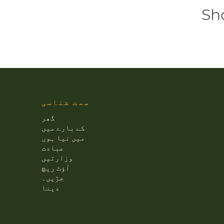
Sh
سمت شناسی
گھر
کے بارے میں
میں نیا ہوں
عبادت
وزارتیں
آؤٹ ریچ
جڑیں۔
دینا