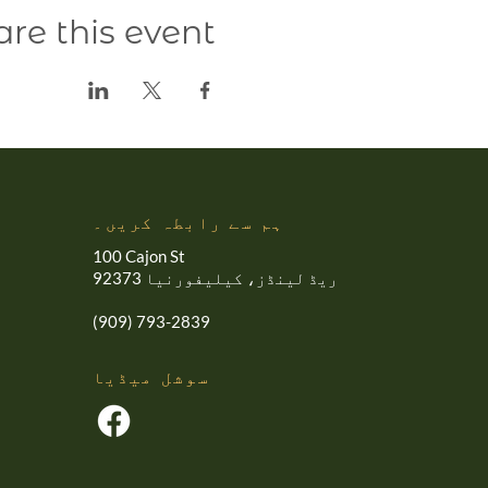
are this event
ہم سے رابطہ کریں۔
100 Cajon St
ریڈ لینڈز، کیلیفورنیا 92373
(909) 793-2839
سوشل میڈیا