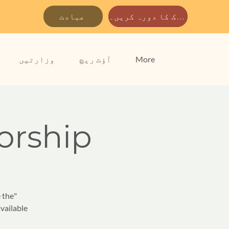
ہمارے پارک کا دورہ کریں۔
عبادت
More
آؤٹ ریچ
وزارتیں
rship
e the
vailable