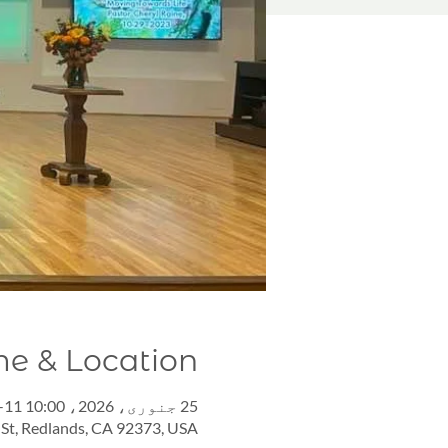
me & Location
25 جنوری، 2026، 10:00 AM – 11:00 AM GMT -11
 St, Redlands, CA 92373, USA