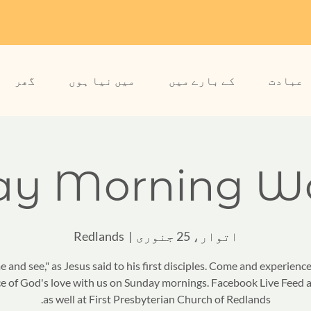
عبادت
کے بارے میں
میں نیا ہوں
گھر
ay Morning Wo
اتوار، 25 جنوری
  |  
Redlands
e and see," as Jesus said to his first disciples. Come and experienc
e of God's love with us on Sunday mornings. Facebook Live Feed a
as well at First Presbyterian Church of Redlands.