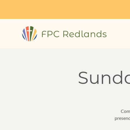
Sund
"Com
presenc