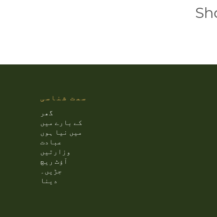
Sh
سمت شناسی
گھر
کے بارے میں
میں نیا ہوں
عبادت
وزارتیں
آؤٹ ریچ
جڑیں۔
دینا