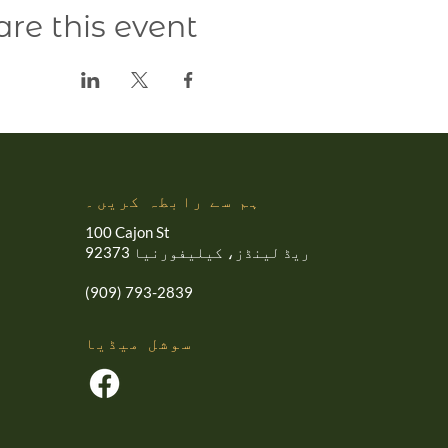
are this event
ہم سے رابطہ کریں۔
100 Cajon St
ریڈ لینڈز، کیلیفورنیا 92373
(909) 793-2839
سوشل میڈیا