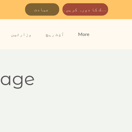
ہمارے پارک کا دورہ کریں۔
عبادت
More
آؤٹ ریچ
وزارتیں
uage