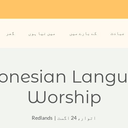
عبادت
کے بارے میں
میں نیا ہوں
گھر
onesian Lang
Worship
اتوار، 24 اگست
  |  
Redlands