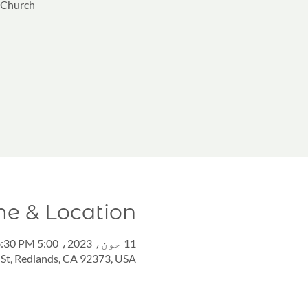
n Church
me & Location
11 جون، 2023، 5:00 PM – 6:30 PM
St, Redlands, CA 92373, USA