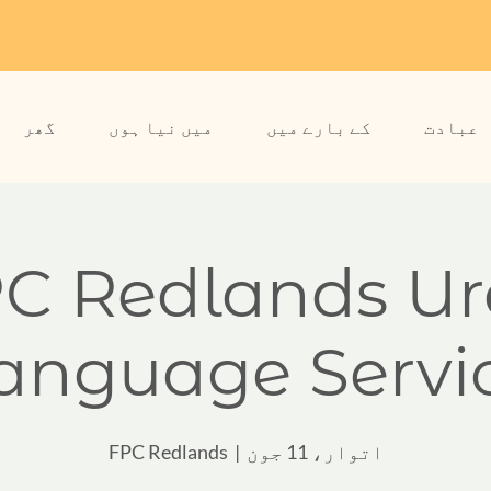
عبادت
کے بارے میں
میں نیا ہوں
گھر
C Redlands U
anguage Servi
اتوار، 11 جون
  |  
FPC Redlands