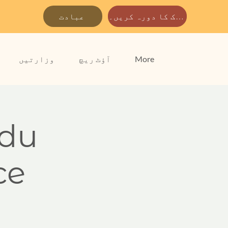
ہمارے پارک کا دورہ کریں۔
عبادت
More
آؤٹ ریچ
وزارتیں
rdu
ce