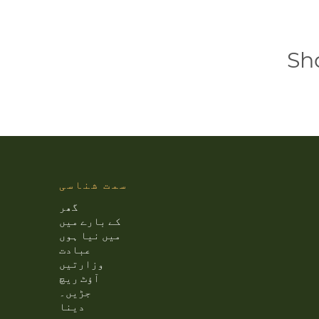
Sh
سمت شناسی
گھر
کے بارے میں
میں نیا ہوں
عبادت
وزارتیں
آؤٹ ریچ
جڑیں۔
دینا