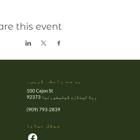
are this event
ہم سے رابطہ کریں۔
100 Cajon St
ریڈ لینڈز، کیلیفورنیا 92373
(909) 793-2839
سوشل میڈیا