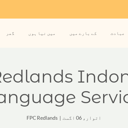
عبادت
کے بارے میں
میں نیا ہوں
گھر
edlands Indo
anguage Servi
اتوار، 06 اگست
  |  
FPC Redlands