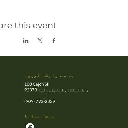
are this event
ہم سے رابطہ کریں۔
100 Cajon St
ریڈ لینڈز، کیلیفورنیا 92373
(909) 793-2839
سوشل میڈیا