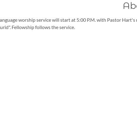
Ab
guage worship service will start at 5:00 P.M. with Pastor Hart's m
rid". Fellowship follows the service.