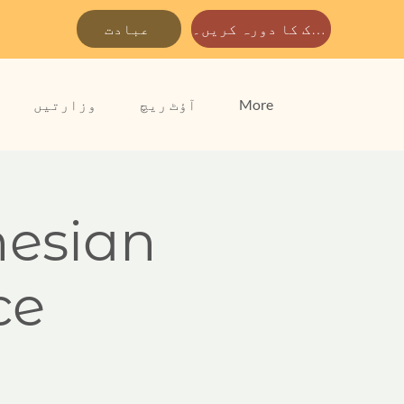
ہمارے پارک کا دورہ کریں۔
عبادت
More
آؤٹ ریچ
وزارتیں
nesian
ce