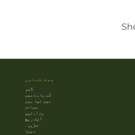
Sh
سمت شناسی
گھر
کے بارے میں
میں نیا ہوں
عبادت
وزارتیں
آؤٹ ریچ
جڑیں۔
دینا